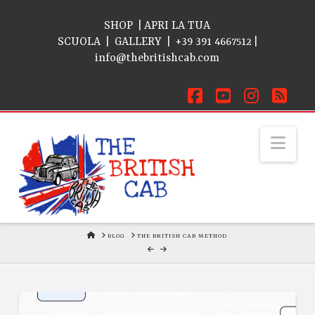
SHOP
|
APRI LA TUA
SCUOLA
|
GALLERY
|
+39 391 4667512
|
info@thebritishcab.com
Facebook
YouTube
Instagra
RSS
Navi
HOME
BLOG
THE BRITISH CAB METHOD