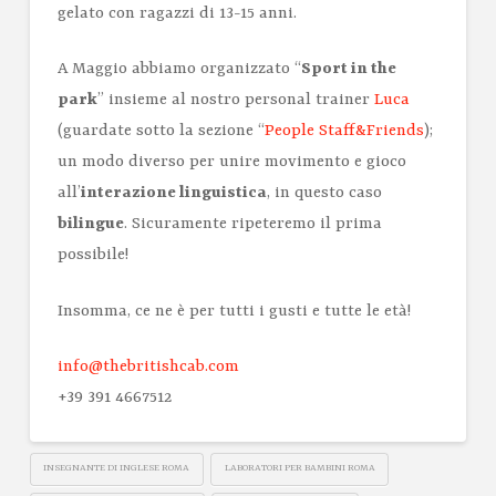
gelato con ragazzi di 13-15 anni.
A Maggio abbiamo organizzato “
Sport in the
park
” insieme al nostro personal trainer
Luca
(guardate sotto la sezione “
People Staff&Friends
);
un modo diverso per unire movimento e gioco
all’
interazione linguistica
, in questo caso
bilingue
. Sicuramente ripeteremo il prima
possibile!
Insomma, ce ne è per tutti i gusti e tutte le età!
info@thebritishcab.com
+39 391 4667512
INSEGNANTE DI INGLESE ROMA
LABORATORI PER BAMBINI ROMA